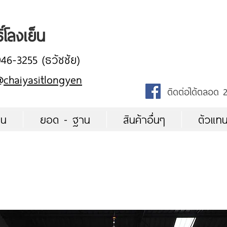
ิ์โลงเย็น
946-3255 (ธวัชชัย)
@
chaiyasitlongyen
ติดต่อได้ตลอด 2
็น
ยอด - ฐาน
สินค้าอื่นๆ
ตัวแท